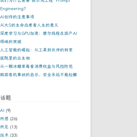
我们为什么需要“提示词工程” Prompt
Engineering？
AI创作的注意事项
从大S的生命态度看人生的意义
深度学习与GPU加速：摩尔线程在国产AI
领域的突破
人工智能的崛起：从工具到伙伴的转变
医院里的众生相
从一颗冰糖草莓看消费权益与风险防范
韩国客机事故的启示，安全永远不能松懈
话题
AI
(9)
所想
(26)
所见
(13)
技术
(33)