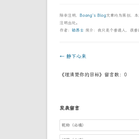
除非注明，
Boang's Blog
文章均为原创，
注明出处。
作者：
铂昂士
简介：我只是个普通人，很普
Post
←
静下心来
navigation
《理清楚你的目标》留言数：0
发表留言