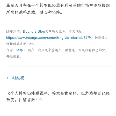
主是否具备在一个转型但仍然有利可图的市场中争取份额
所需的战略思维、耐心和坚持。
除非注明，
Boang's Blog
文章均为原创，本文地址
https://www.boangs.com/something-via-internet/879/
，转载请以
链接形式注明出处。
作者：
铂昂士
简介：我只是个普通人，很普通，但是我有自己的梦，
并追逐着。
Post
←
AI歧视
navigation
《个人博客仍能赚钱吗，答案是肯定的，但游戏规则已经
改变。》留言数：0