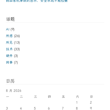
韩国客机事故的启示，安全永远不能松懈
话题
AI
(9)
所想
(26)
所见
(13)
技术
(33)
硬件
(3)
网事
(7)
日历
8 月 2026
一
二
三
四
五
六
日
1
2
3
4
5
6
7
8
9