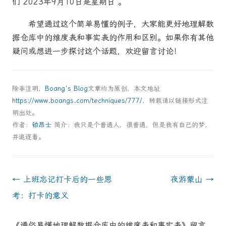
们“2023年9月10日是星期日”。
希望通过这个简单易懂的例子，大家能更好地理解数
据仓库中的维度表和事实表的作用和区别。如果你有其他
疑问或想进一步探讨这个话题，欢迎留言讨论！
除非注明，
Boang's Blog
文章均为原创，本文地址
https://www.boangs.com/techniques/777/
，转载请以链接形式注
明出处。
作者：
铂昂士
简介：我只是个普通人，很普通，但是我有自己的梦，
并追逐着。
Post
←
上班忘记打卡后的一些思
夜游蒙山
→
navigation
考：打卡的意义
《通俗易懂地理解数据仓库中的维度表和事实表》留言