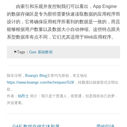
由索引和乐观并发控制我们可以看出，App Engine
的数据存储区是专为那些需要快速读取数据的应用程序而
设计的，它将确保应用程序所看到的数据是一致的，而且
能够根据用户数量以及数据大小自动伸缩。这些特点跟关
系型数据库有点不同，它们尤其适用于Web应用程序。
⚑Tags：
Gae 基础教程
除非注明，
Boang's Blog
文章均为原创，本文地址
https://www.boangs.com/techniques/519/
，转载请以链接形式注明出
处。
作者：
铂昂士
简介：我只是个普通人，很普通，但是我有自己的梦，
并追逐着。
Post
←
GAE 数据存储实体和属
爱的印迹
→