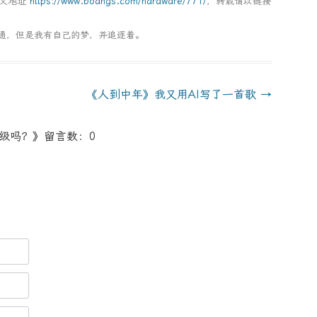
本文地址
https://www.boangs.com/hardware/771/
，转载请以链接
通，但是我有自己的梦，并追逐着。
《人到中年》我又用AI写了一首歌
→
值得升级吗？》留言数：0