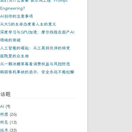
我们为什么需要“提示词工程” Prompt
Engineering？
AI创作的注意事项
从大S的生命态度看人生的意义
深度学习与GPU加速：摩尔线程在国产AI
领域的突破
人工智能的崛起：从工具到伙伴的转变
医院里的众生相
从一颗冰糖草莓看消费权益与风险防范
韩国客机事故的启示，安全永远不能松懈
话题
AI
(9)
所想
(26)
所见
(13)
技术
(33)