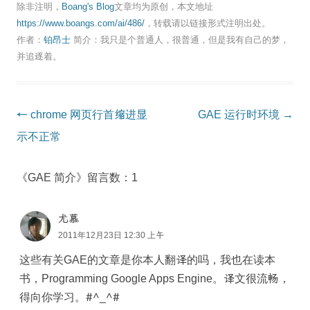
除非注明，
Boang's Blog
文章均为原创，本文地址
https://www.boangs.com/ai/486/
，转载请以链接形式注明出处。
作者：
铂昂士
简介：我只是个普通人，很普通，但是我有自己的梦，
并追逐着。
Post
←
chrome 网页行首缩进显
GAE 运行时环境
→
navigation
示不正常
《GAE 简介》留言数：1
尤慕
2011年12月23日 12:30 上午
这些有关GAE的文章是你本人翻译的吗，我也在读本
书，Programming Google Apps Engine。译文很流畅，
得向你学习。#^_^#